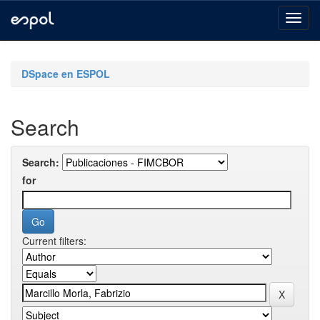
Skip
navigation
DSpace en ESPOL
Search
Search:
for
Current filters: