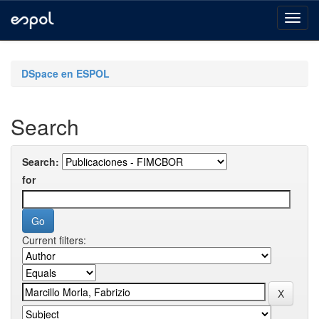
Skip
navigation
DSpace en ESPOL
Search
Search:
for
Current filters: