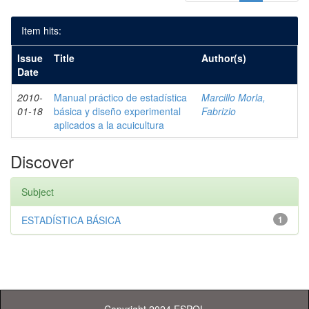
Item hits:
Issue
Title
Author(s)
Date
2010-
Manual práctico de estadística
Marcillo Morla,
01-18
básica y diseño experimental
Fabrizio
aplicados a la acuicultura
Discover
Subject
ESTADÍSTICA BÁSICA
1