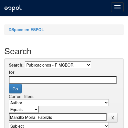
Skip
navigation
DSpace en ESPOL
Search
Search:
for
Current filters: