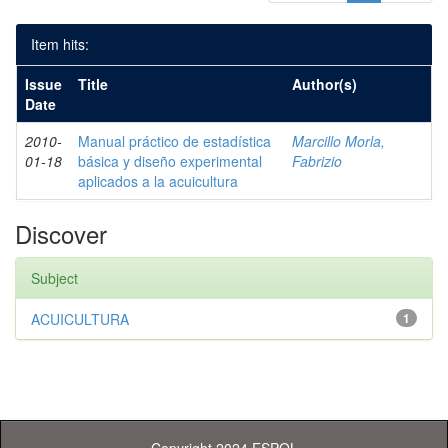
Item hits:
Issue
Title
Author(s)
Date
2010-
Manual práctico de estadística
Marcillo Morla,
01-18
básica y diseño experimental
Fabrizio
aplicados a la acuicultura
Discover
Subject
ACUICULTURA
1