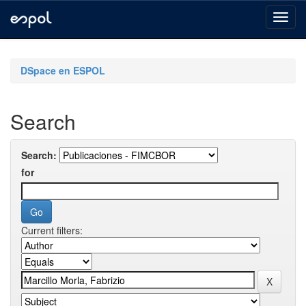
Skip
navigation
DSpace en ESPOL
Search
Search:
for
Current filters: