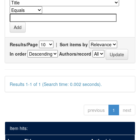
Results/Page
|
Sort items by
In order
Authors/record
Results 1-1 of 1 (Search time: 0.002 seconds).
previous
1
next
Item hits: