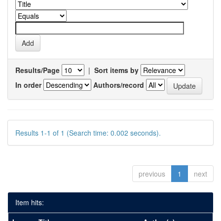
Results/Page
|
Sort items by
In order
Authors/record
Results 1-1 of 1 (Search time: 0.002 seconds).
previous
1
next
Item hits: