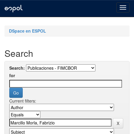
Skip
navigation
DSpace en ESPOL
Search
Search:
for
Current filters: