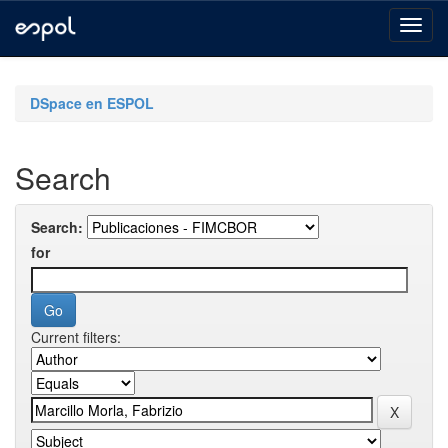
Skip
navigation
DSpace en ESPOL
Search
Search:
for
Current filters: