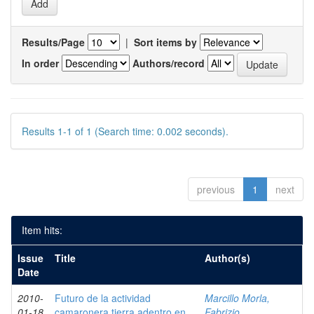
Results/Page
|
Sort items by
In order
Authors/record
Results 1-1 of 1 (Search time: 0.002 seconds).
previous
1
next
Item hits:
Issue
Title
Author(s)
Date
2010-
Futuro de la actividad
Marcillo Morla,
01-18
camaronera tierra adentro en
Fabrizio