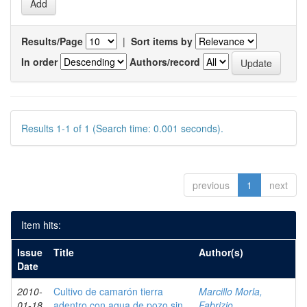
Results/Page
|
Sort items by
In order
Authors/record
Results 1-1 of 1 (Search time: 0.001 seconds).
previous
1
next
Item hits:
Issue
Title
Author(s)
Date
2010-
Cultivo de camarón tierra
Marcillo Morla,
01-18
adentro con agua de pozo sin
Fabrizio