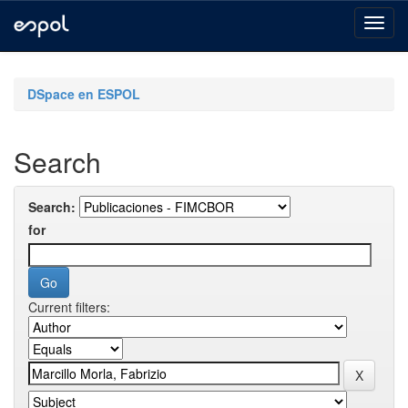
Skip
navigation
DSpace en ESPOL
Search
Search:
for
Current filters: