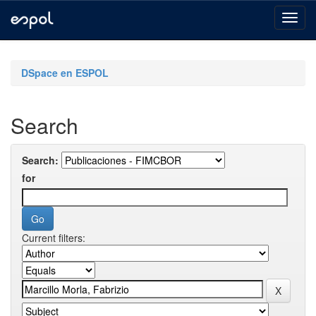
Skip
navigation
DSpace en ESPOL
Search
Search:
for
Current filters: