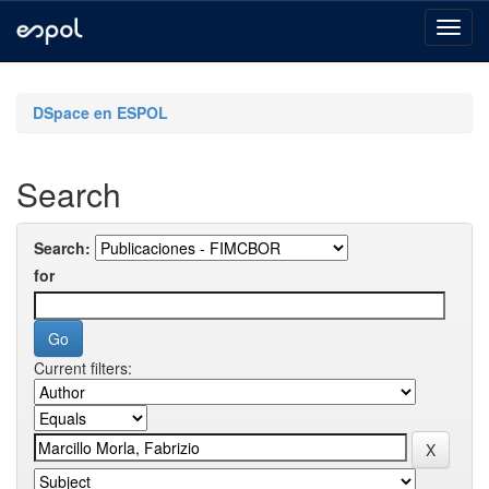
Skip
navigation
DSpace en ESPOL
Search
Search:
for
Current filters: