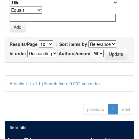
Results/Page
|
Sort items by
In order
Authors/record
Results 1-1 of 1 (Search time: 0.002 seconds).
previous
1
next
Item hits: