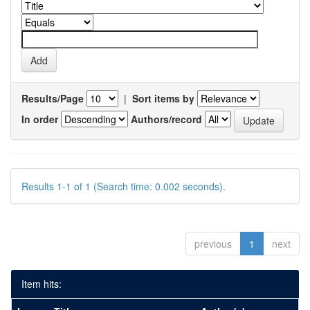
Results/Page
|
Sort items by
In order
Authors/record
Results 1-1 of 1 (Search time: 0.002 seconds).
previous
1
next
Item hits: