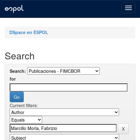
Skip
navigation
DSpace en ESPOL
Search
Search:
for
Current filters: