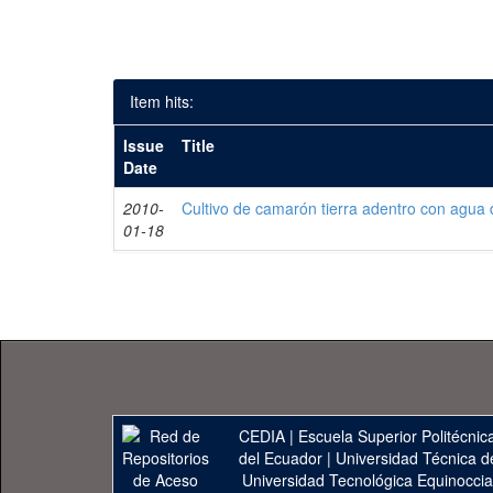
Item hits:
Issue
Title
Date
2010-
Cultivo de camarón tierra adentro con agua 
01-18
CEDIA
|
Escuela Superior Politécnica
del Ecuador
|
Universidad Técnica d
Universidad Tecnológica Equinoccia