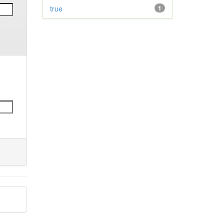
true
1