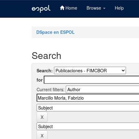
Home
Browse
Help
Skip
navigation
DSpace en ESPOL
Search
Search:
for
Current filters: