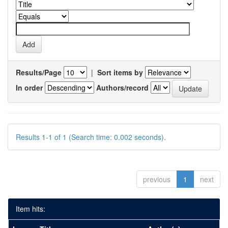
Results/Page
|
Sort items by
In order
Authors/record
Results 1-1 of 1 (Search time: 0.002 seconds).
previous
1
next
Item hits: