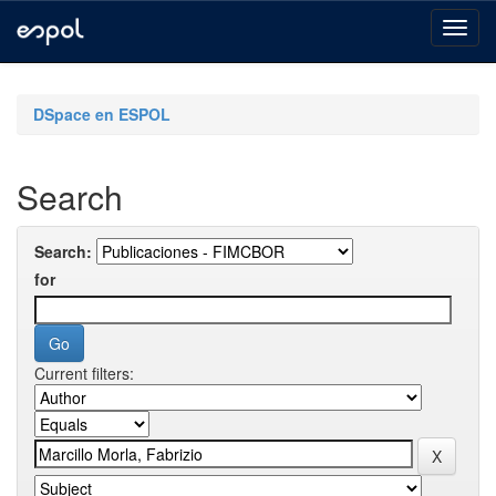
Skip
navigation
DSpace en ESPOL
Search
Search:
for
Current filters: