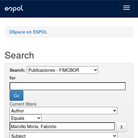
Skip
navigation
DSpace en ESPOL
Search
Search:
for
Current filters: