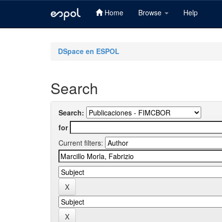
Home
Browse
Help
Skip
navigation
DSpace en ESPOL
Search
Search:
for
Current filters: