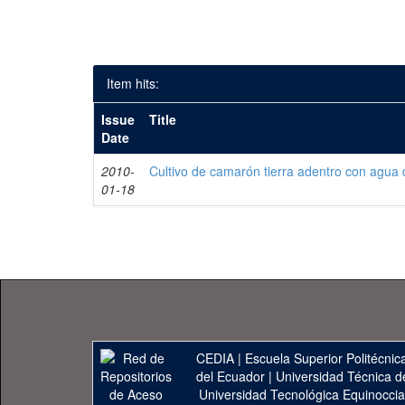
Item hits:
Issue
Title
Date
2010-
Cultivo de camarón tierra adentro con agua 
01-18
CEDIA
|
Escuela Superior Politécnica
del Ecuador
|
Universidad Técnica d
Universidad Tecnológica Equinoccia