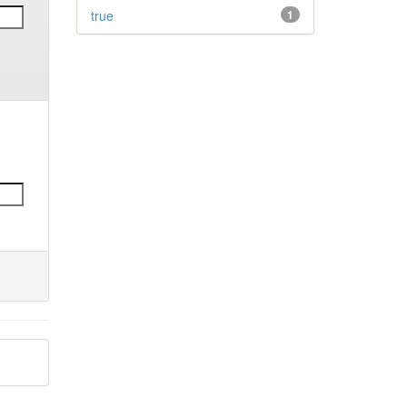
true
1