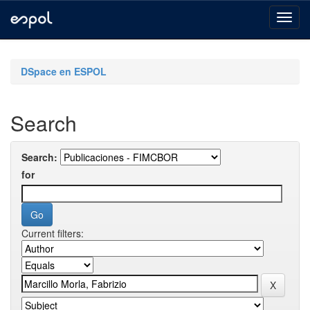
Skip
navigation
DSpace en ESPOL
Search
Search:
for
Current filters: