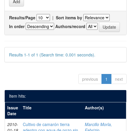
Results/Page
|
Sort items by
In order
Authors/record
Results 1-1 of 1 (Search time: 0.001 seconds).
previous
1
next
Item hits:
Issue
Title
Author(s)
Date
2010-
Cultivo de camarón tierra
Marcillo Morla,
01-18
adentro con agua de pozo sin
Fabrizio