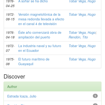
1976-
A soñar se ha dicho
Tobar Vega, Hugo
04-25
1972-
Versión magnetofónica de la
Tobar Vega, Hugo
08-15
mesa redonda llevada a efecto
en el canal 4 de televisión
1976-
Éste año comenzará obra de
Tobar Vega, Hugo
;
04-18
ampliación del puerto
Rendón, Tito
1972-
La industria naval y su futuro
Tobar Vega, Hugo
07
en el Ecuador
1975-
El futuro marítimo de
Tobar Vega, Hugo
08
Guayaquil
Discover
Author
Estrada Icaza, Julio
1