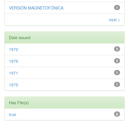
VERSIÓN MAGNETOFÓNICA
1
next >
Date issued
1972
3
1976
3
1971
1
1975
1
Has File(s)
true
8