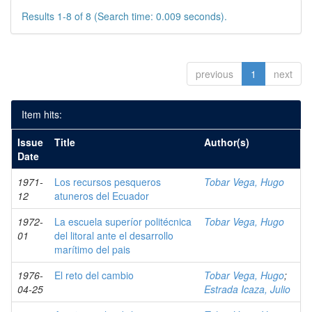
Results 1-8 of 8 (Search time: 0.009 seconds).
previous
1
next
Item hits:
Issue
Title
Author(s)
Date
1971-
Los recursos pesqueros
Tobar Vega, Hugo
12
atuneros del Ecuador
1972-
La escuela superíor politécnica
Tobar Vega, Hugo
01
del litoral ante el desarrollo
marítimo del pais
1976-
El reto del cambio
Tobar Vega, Hugo
;
04-25
Estrada Icaza, Julio