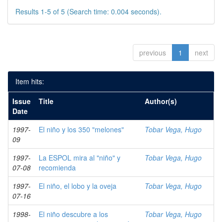
Results 1-5 of 5 (Search time: 0.004 seconds).
previous
1
next
Item hits:
Issue
Title
Author(s)
Date
1997-
El niño y los 350 "melones"
Tobar Vega, Hugo
09
1997-
La ESPOL mira al "niño" y
Tobar Vega, Hugo
07-08
recomienda
1997-
El niño, el lobo y la oveja
Tobar Vega, Hugo
07-16
1998-
El niño descubre a los
Tobar Vega, Hugo