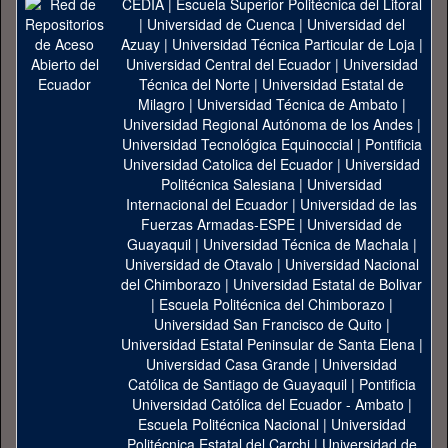
CEDIA
|
Escuela Superior Politécnica del Litoral
|
Universidad de Cuenca
|
Universidad del
Azuay
|
Universidad Técnica Particular de Loja
|
Universidad Central del Ecuador
|
Universidad
Técnica del Norte
|
Universidad Estatal de
Milagro
|
Universidad Técnica de Ambato
|
Universidad Regional Autónoma de los Andes
|
Universidad Tecnológica Equinoccial
|
Pontificia
Universidad Catolica del Ecuador
|
Universidad
Politécnica Salesiana
|
Universidad
Internacional del Ecuador
|
Universidad de las
Fuerzas Armadas-ESPE
|
Universidad de
Guayaquil
|
Universidad Técnica de Machala
|
Universidad de Otavalo
|
Universidad Nacional
del Chimborazo
|
Universidad Estatal de Bolivar
|
Escuela Politécnica del Chimborazo
|
Universidad San Francisco de Quito
|
Universidad Estatal Peninsular de Santa Elena
|
Universidad Casa Grande
|
Universidad
Católica de Santiago de Guayaquil
|
Pontificia
Universidad Católica del Ecuador - Ambato
|
Escuela Politécnica Nacional
|
Universidad
Politécnica Estatal del Carchi
|
Universidad de