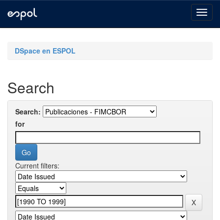
Skip
navigation
DSpace en ESPOL
Search
Search:
for
Current filters: