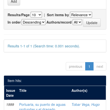
Results/Page
|
Sort items by
In order
Authors/record
Results 1-1 of 1 (Search time: 0.001 seconds).
previous
1
next
Item hits:
Issue
Title
Author(s)
Date
1999
Portuaria, su puerto de aguas
Tobar Vega, Hugo
profundas y el dragado