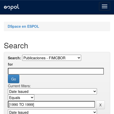
Skip
navigation
DSpace en ESPOL
Search
Search:
for
Current filters: