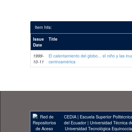
Item hits:
Issue
Title
Date
1999-
El calentamiento del globo... el niño y las i
10-11
centroamérica
CEDIA
|
Escuela Superior Politécnica
del Ecuador
|
Universidad Técnica d
Universidad Tecnológica Equinoccia