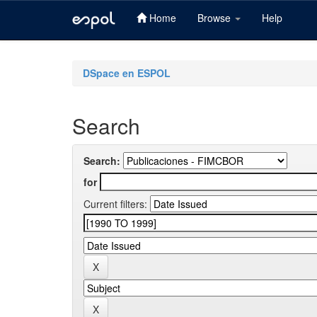
Home
Browse
Help
Skip
navigation
DSpace en ESPOL
Search
Search:
for
Current filters: