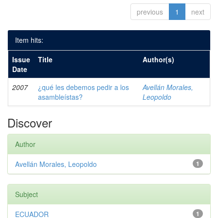
previous
1
next
Item hits:
Issue
Title
Author(s)
Date
2007
¿qué les debemos pedir a los
Avellán Morales,
asambleístas?
Leopoldo
Discover
Author
Avellán Morales, Leopoldo
1
Subject
ECUADOR
1