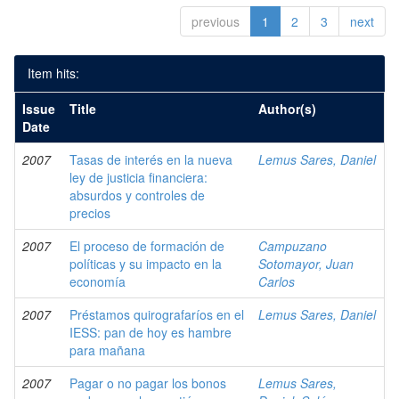
previous
1
2
3
next
Item hits:
Issue
Title
Author(s)
Date
2007
Tasas de interés en la nueva
Lemus Sares, Daniel
ley de justicia financiera:
absurdos y controles de
precios
2007
El proceso de formación de
Campuzano
políticas y su impacto en la
Sotomayor, Juan
economía
Carlos
2007
Préstamos quirografaríos en el
Lemus Sares, Daniel
IESS: pan de hoy es hambre
para mañana
2007
Pagar o no pagar los bonos
Lemus Sares,