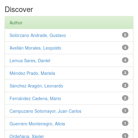
Discover
Author
Solórzano Andrade, Gustavo
5
Avellán Morales, Leopoldo
4
Lemus Sares, Daniel
4
Méndez Prado, Mariela
3
Sánchez Aragón, Leonardo
3
Fernández Cadena, Mario
2
Campuzano Sotomayor, Juan Carlos
1
Guerrero Montenegro, Alicia
1
Ordeñana, Xavier
1