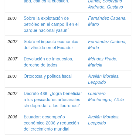
agd, esa es la cuestión.
Daniel
;
Solórzano
Andrade, Gustavo
2007
Sobre la explotación de
Fernández Cadena,
petróleo en el campo II en el
Mario
parque nacional yasuní
2007
Sobre el impacto económico
Fernández Cadena,
del vih/sida en el Ecuador
Mario
2007
Devolución de impuestos,
Méndez Prado,
derecho de todos.
Mariela
2007
Ortodoxia y política fiscal
Avellán Morales,
Leopoldo
2007
Decreto 486: ¿logra beneficiar
Guerrero
a los pescadores artesanales
Montenegro, Alicia
sin depredar a los tiburones?
2008
Ecuador: desempeño
Avellán Morales,
económico 2008 y reducción
Leopoldo
del crecimiento mundial