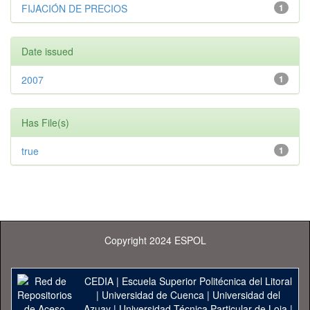
FIJACIÓN DE PRECIOS
1
Date issued
2007
1
Has File(s)
true
1
Copyright 2024 ESPOL
CEDIA
|
Escuela Superior Politécnica del Litoral
|
Universidad de Cuenca
|
Universidad del
Azuay
|
Universidad Técnica Particular de Loja
|