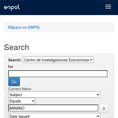
Skip
navigation
DSpace en ESPOL
Search
Search:
for
Current filters: