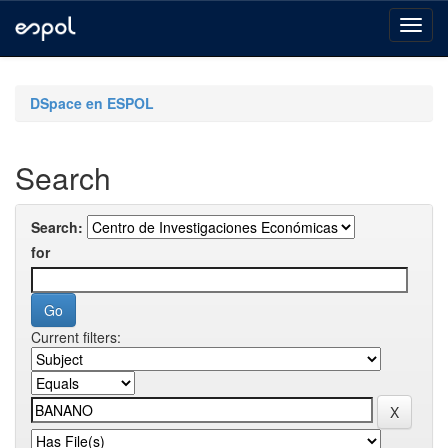
Skip
navigation
DSpace en ESPOL
Search
Search:
for
Current filters: