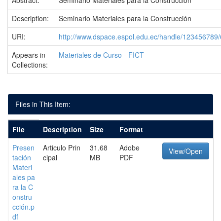
Abstract:
Seminario Materiales para la Construcción
Description:
Seminario Materiales para la Construcción
URI:
http://www.dspace.espol.edu.ec/handle/123456789
Appears in
Materiales de Curso - FICT
Collections:
Files in This Item:
File
Description
Size
Format
Presen
Articulo Prin
31.68
Adobe
View/Open
tación
cipal
MB
PDF
Materi
ales pa
ra la C
onstru
cción.p
df