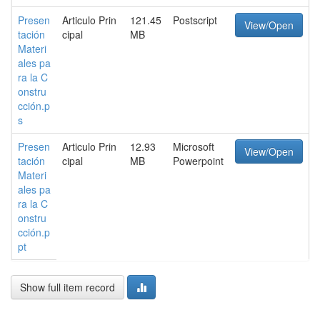
Presen
Articulo Prin
121.45
Postscript
View/Open
tación
cipal
MB
Materi
ales pa
ra la C
onstru
cción.p
s
Presen
Articulo Prin
12.93
Microsoft
View/Open
tación
cipal
MB
Powerpoint
Materi
ales pa
ra la C
onstru
cción.p
pt
Show full item record