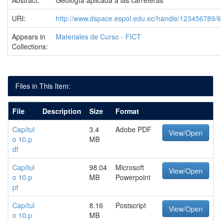
Abstract:
Geología aplicada a las carreteras
URI:
http://www.dspace.espol.edu.ec/handle/123456789/
Appears in
Materiales de Curso - FICT
Collections:
Files in This Item:
File
Description
Size
Format
Capítul
3.4
Adobe PDF
View/Open
o 10.p
MB
df
Capítul
98.04
Microsoft
View/Open
o 10.p
MB
Powerpoint
pt
Capítul
8.16
Postscript
View/Open
o 10.p
MB