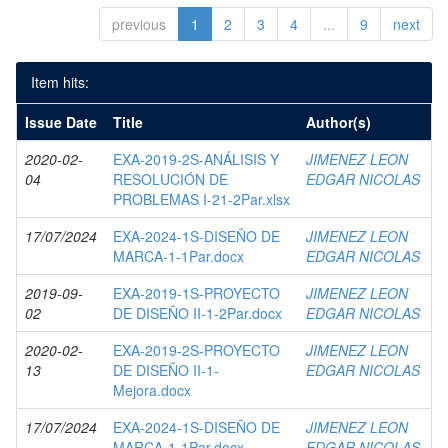
previous
1
2
3
4
...
9
next
Item hits:
Issue Date
Title
Author(s)
2020-02-
EXA-2019-2S-ANÁLISIS Y
JIMENEZ LEON
04
RESOLUCIÓN DE
EDGAR NICOLAS
PROBLEMAS I-21-2Par.xlsx
17/07/2024
EXA-2024-1S-DISEÑO DE
JIMENEZ LEON
MARCA-1-1Par.docx
EDGAR NICOLAS
2019-09-
EXA-2019-1S-PROYECTO
JIMENEZ LEON
02
DE DISEÑO II-1-2Par.docx
EDGAR NICOLAS
2020-02-
EXA-2019-2S-PROYECTO
JIMENEZ LEON
13
DE DISEÑO II-1-
EDGAR NICOLAS
Mejora.docx
17/07/2024
EXA-2024-1S-DISEÑO DE
JIMENEZ LEON
MARCA-1-1Par.docx
EDGAR NICOLAS