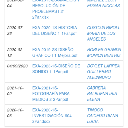
04
RESOLUCIÓN DE
EDGAR NICOLAS
PROBLEMAS I-21-
2Par.xlsx
2020-07-
EXA-2020-1S-HISTORIA
CUSTOJA RIPOLL
26
DEL DISEÑO-1-1Par.pdf
MARIA DE LOS
ANGELES
2020-02-
EXA-2019-2S-DISEÑO
ROBLES GRANDA
12
GRÁFICO I-1-Mejora.pdf
MONICA BEATRIZ
04/09/2023
EXA-2023-1S-DISEÑO DE
DOYLET LARREA
SONIDO-1-1Par.pdf
GUILLERMO
ALEJANDRO
2021-10-
EXA-2021-1S-
CABRERA
02
FOTOGRAFÍA PARA
BALBUENA IRIA
MEDIOS-2-2Par.pdf
ELENA
2020-10-
EXA-2020-1S-
TINOCO
06
INVESTIGACIÓN-604-
CAICEDO DIANA
2Par.docx
LUCIA