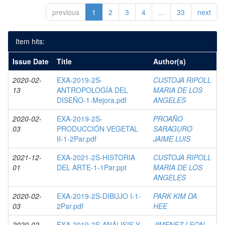
previous
1
2
3
4
...
33
next
Item hits:
Issue Date
Title
Author(s)
2020-02-
EXA-2019-2S-
CUSTOJA RIPOLL
13
ANTROPOLOGÍA DEL
MARIA DE LOS
DISEÑO-1-Mejora.pdf
ANGELES
2020-02-
EXA-2019-2S-
PROAÑO
03
PRODUCCIÓN VEGETAL
SARAGURO
II-1-2Par.pdf
JAIME LUIS
2021-12-
EXA-2021-2S-HISTORIA
CUSTOJA RIPOLL
01
DEL ARTE-1-1Par.ppt
MARIA DE LOS
ANGELES
2020-02-
EXA-2019-2S-DIBUJO I-1-
PARK KIM DA
03
2Par.pdf
HEE
2020-02-
EXA-2019-2S-ANÁLISIS Y
JIMENEZ LEON