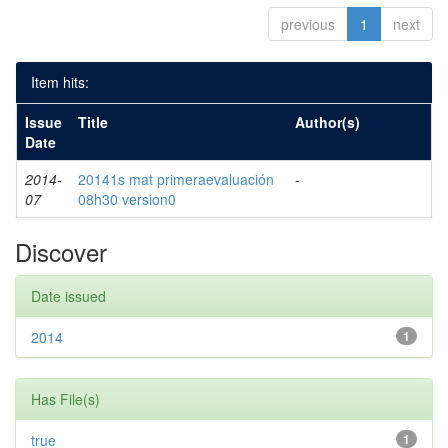
previous
1
next
Item hits:
Issue
Title
Author(s)
Date
2014-
20141s mat primeraevaluación
-
07
08h30 version0
Discover
Date issued
2014
1
Has File(s)
true
1