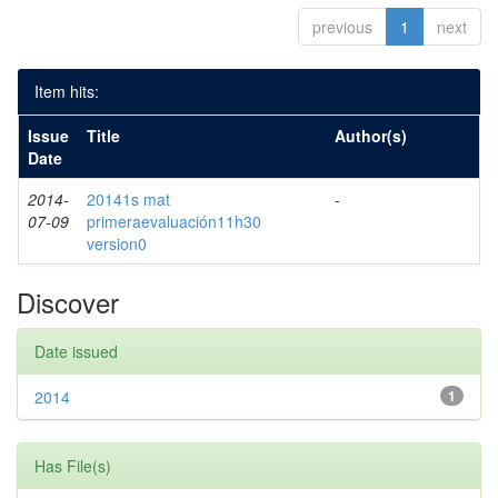
previous
1
next
Item hits:
Issue
Title
Author(s)
Date
2014-
20141s mat
-
07-09
primeraevaluación11h30
version0
Discover
Date issued
2014
1
Has File(s)