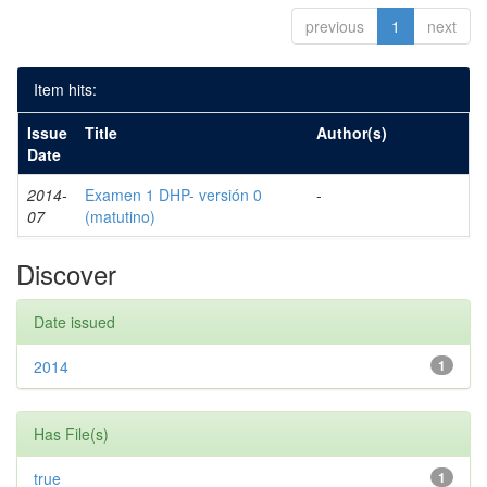
previous
1
next
Item hits:
Issue
Title
Author(s)
Date
2014-
Examen 1 DHP- versión 0
-
07
(matutino)
Discover
Date issued
2014
1
Has File(s)
true
1