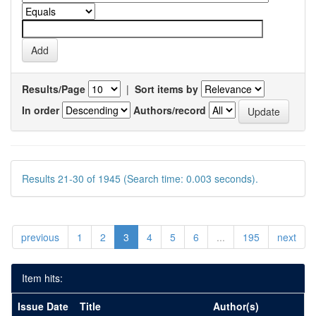
Results/Page
|
Sort items by
In order
Authors/record
Results 21-30 of 1945 (Search time: 0.003 seconds).
previous
1
2
3
4
5
6
...
195
next
Item hits:
Issue Date
Title
Author(s)