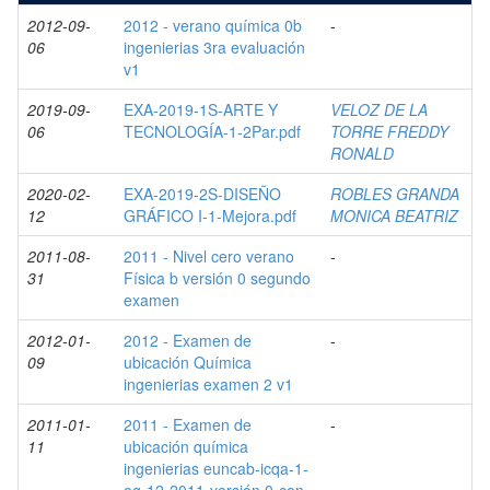
2012-09-
2012 - verano química 0b
-
06
ingenierias 3ra evaluación
v1
2019-09-
EXA-2019-1S-ARTE Y
VELOZ DE LA
06
TECNOLOGÍA-1-2Par.pdf
TORRE FREDDY
RONALD
2020-02-
EXA-2019-2S-DISEÑO
ROBLES GRANDA
12
GRÁFICO I-1-Mejora.pdf
MONICA BEATRIZ
2011-08-
2011 - Nivel cero verano
-
31
Física b versión 0 segundo
examen
2012-01-
2012 - Examen de
-
09
ubicación Química
ingenierias examen 2 v1
2011-01-
2011 - Examen de
-
11
ubicación química
ingenierias euncab-icqa-1-