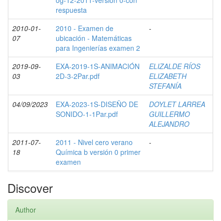
og-12-2011-versión 0-con
respuesta
2010-01-
2010 - Examen de
-
07
ubicación - Matemáticas
para Ingenierías examen 2
2019-09-
EXA-2019-1S-ANIMACIÓN
ELIZALDE RÍOS
03
2D-3-2Par.pdf
ELIZABETH
STEFANÍA
04/09/2023
EXA-2023-1S-DISEÑO DE
DOYLET LARREA
SONIDO-1-1Par.pdf
GUILLERMO
ALEJANDRO
2011-07-
2011 - Nivel cero verano
-
18
Química b versión 0 primer
examen
Discover
Author