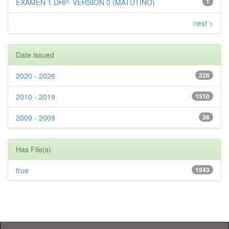
EXAMEN 1 DHP- VERSION 0 (MATUTINO)
1
next >
Date issued
2020 - 2026
326
2010 - 2019
1510
2009 - 2009
36
Has File(s)
true
1943