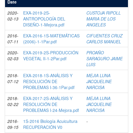
Date
2020-
EXA-2019-2S-
CUSTOJA RIPOLL
02-13
ANTROPOLOGÍA DEL
MARIA DE LOS
DISEÑO-1-Mejora.pdf
ANGELES
2016-
EXA-2016-1S-MATEMÁTICAS
CIFUENTES CRUZ
07-11
(2006)-1-1Par.pdf
CARLOS MANUEL
2020-
EXA-2019-2S-PRODUCCIÓN
PROAÑO
02-03
VEGETAL II-1-2Par.pdf
SARAGURO JAIME
LUIS
2018-
EXA-2018-1S-ANÁLISIS Y
MEJIA LUNA
07-12
RESOLUCIÓN DE
JACQUELINE
PROBLEMAS I-36-1Par.pdf
NARCISA
2018-
EXA-2017-2S-ANÁLISIS Y
MEJIA LUNA
02-22
RESOLUCIÓN DE
JACQUELINE
PROBLEMAS I-24-Mejora.pdf
NARCISA
2016-
1S-2016 Biología Acuicultura
-
09-15
RECUPERACIÓN V0