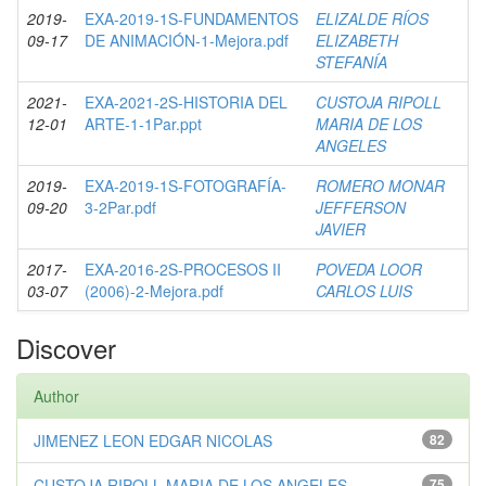
2019-
EXA-2019-1S-FUNDAMENTOS
ELIZALDE RÍOS
09-17
DE ANIMACIÓN-1-Mejora.pdf
ELIZABETH
STEFANÍA
2021-
EXA-2021-2S-HISTORIA DEL
CUSTOJA RIPOLL
12-01
ARTE-1-1Par.ppt
MARIA DE LOS
ANGELES
2019-
EXA-2019-1S-FOTOGRAFÍA-
ROMERO MONAR
09-20
3-2Par.pdf
JEFFERSON
JAVIER
2017-
EXA-2016-2S-PROCESOS II
POVEDA LOOR
03-07
(2006)-2-Mejora.pdf
CARLOS LUIS
Discover
Author
JIMENEZ LEON EDGAR NICOLAS
82
CUSTOJA RIPOLL MARIA DE LOS ANGELES
75