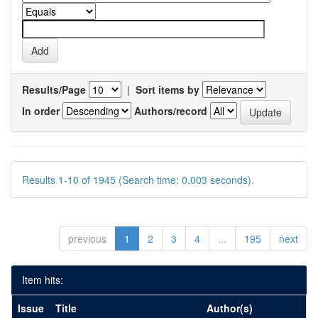
Results/Page
|
Sort items by
In order
Authors/record
Results 1-10 of 1945 (Search time: 0.003 seconds).
previous
1
2
3
4
...
195
next
Item hits:
Issue
Title
Author(s)