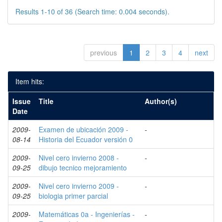
Results 1-10 of 36 (Search time: 0.004 seconds).
previous
1
2
3
4
next
Item hits:
Issue
Title
Author(s)
Date
2009-
Examen de ubicación 2009 -
-
08-14
Historia del Ecuador versión 0
2009-
Nivel cero invierno 2008 -
-
09-25
dibujo tecnico mejoramiento
2009-
Nivel cero invierno 2009 -
-
09-25
biologia primer parcial
2009-
Matemáticas 0a - Ingenierías -
-