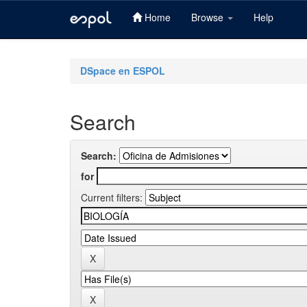
Home
Browse
Help
Skip
navigation
DSpace en ESPOL
Search
Search:
for
Current filters: