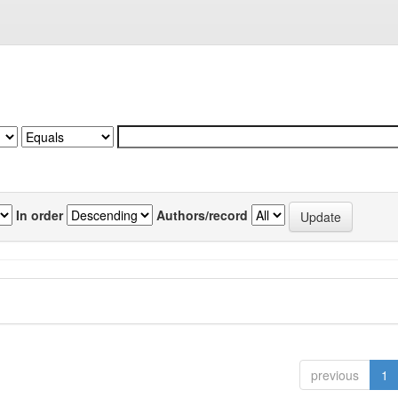
In order
Authors/record
previous
1