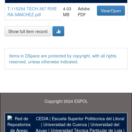
T-115294 TECH-387 RIVE
4.03
Adobe
View/Open
RA-SANCHEZ.pdf
MB
PDF
Show full item record
Items in DSpace are protected by copyright, with all rights
reserved, unless otherwise indicated.
Copyright 2024 ESPOL
CEDIA
|
Escuela Superior Politécnica del Litoral
|
Universidad de Cuenca
|
Universidad del
Azuay
|
Universidad Técnica Particular de Loja
|