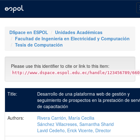
Skip
navigation
DSpace en ESPOL
Unidades Académicas
Facultad de Ingeniería en Electricidad y Computación
Tesis de Computación
Please use this identifier to cite or link to this item:
http://www.dspace.espol.edu.ec/handle/123456789/660
Title:
Desarrollo de una plataforma web de gestión y
seguimiento de prospectos en la prestación de serv
de capacitación
Authors:
Rivera Carrión, María Cecilia
Sánchez Villacreses, Samantha Sharid
Lavid Cedeño, Erick Vicente, Director