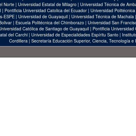
el Norte
|
Universidad Estatal de Milagro
|
Universidad Técnica de Amb
l
|
Pontificia Universidad Catolica del Ecuador
|
Universidad Politécnica
as-ESPE
|
Universidad de Guayaquil
|
Universidad Técnica de Machala
Bolivar
|
Escuela Politécnica del Chimborazo
|
Universidad San Francis
Universidad Católica de Santiago de Guayaquil
|
Pontificia Universidad
atal del Carchi
|
Universidad de Especialidades Espíritu Santo
|
Institu
Cordillera
|
Secretaría Educación Superior, Ciencia, Tecnología e