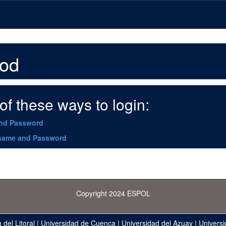
hod
f these ways to login:
and Password
name and Password
Copyright 2024 ESPOL
 del Litoral
|
Universidad de Cuenca
|
Universidad del Azuay
|
Universi