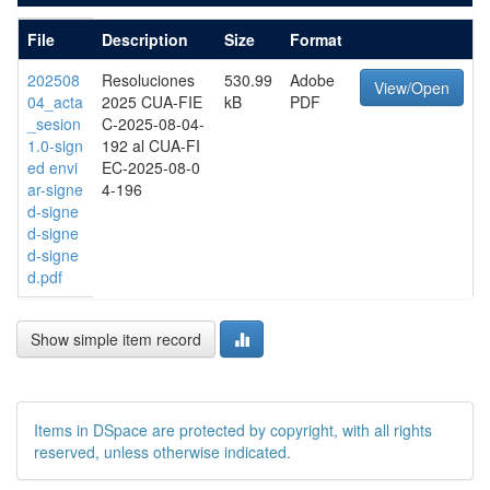
File
Description
Size
Format
202508
Resoluciones
530.99
Adobe
View/Open
04_acta
2025 CUA-FIE
kB
PDF
_sesion
C-2025-08-04-
1.0-sign
192 al CUA-FI
ed envi
EC-2025-08-0
ar-signe
4-196
d-signe
d-signe
d-signe
d.pdf
Show simple item record
Items in DSpace are protected by copyright, with all rights
reserved, unless otherwise indicated.