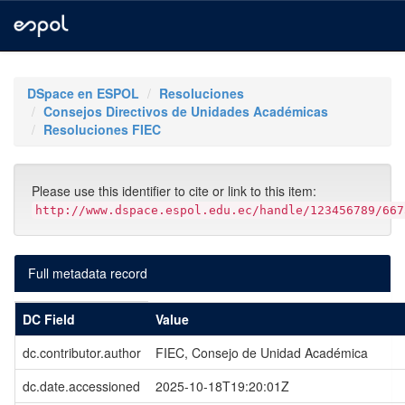
Skip
navigation
DSpace en ESPOL
Resoluciones
Consejos Directivos de Unidades Académicas
Resoluciones FIEC
Please use this identifier to cite or link to this item:
http://www.dspace.espol.edu.ec/handle/123456789/667
Full metadata record
DC Field
Value
dc.contributor.author
FIEC, Consejo de Unidad Académica
dc.date.accessioned
2025-10-18T19:20:01Z