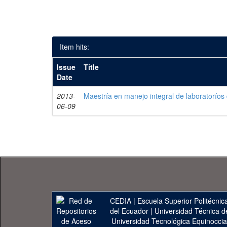
Item hits:
Issue
Title
Date
2013-
Maestría en manejo integral de laboratoríos 
06-09
CEDIA
|
Escuela Superior Politécnica
del Ecuador
|
Universidad Técnica d
Universidad Tecnológica Equinoccia