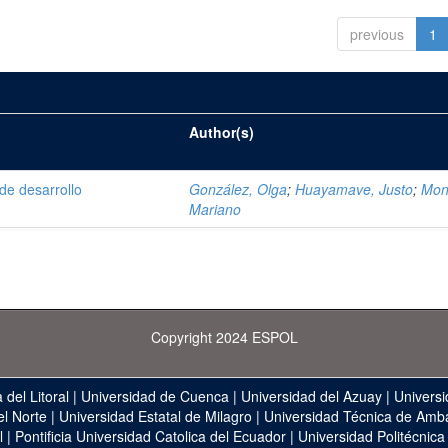
previous
1
Author(s)
de desarrollo
González, Olga
;
Huayamave, Justo
;
Mon
Mariano
Copyright 2024 ESPOL
 del Litoral
|
Universidad de Cuenca
|
Universidad del Azuay
|
Universi
el Norte
|
Universidad Estatal de Milagro
|
Universidad Técnica de Amb
l
|
Pontificia Universidad Catolica del Ecuador
|
Universidad Politécnica