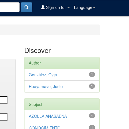
Sign on to:
Language
Discover
Author
González, Olga
1
Huayamave, Justo
1
Subject
AZOLLA ANABAENA
1
CONOCIMIENTO
1