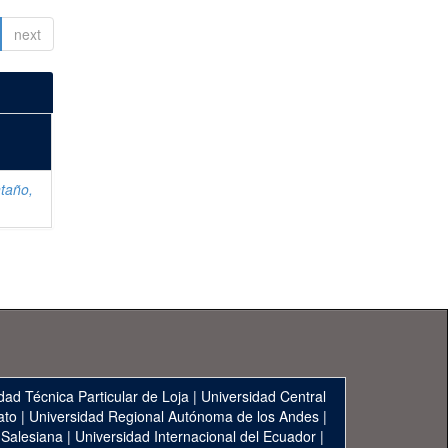
next
taño,
dad Técnica Particular de Loja
|
Universidad Central
ato
|
Universidad Regional Autónoma de los Andes
|
 Salesiana
|
Universidad Internacional del Ecuador
|