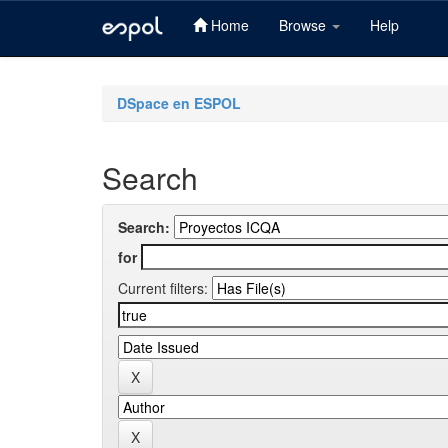
Home
Browse
Help
Skip
navigation
DSpace en ESPOL
Search
Search:
for
Current filters: