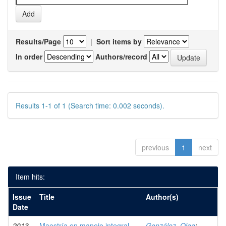
Results/Page
|
Sort items by
In order
Authors/record
Results 1-1 of 1 (Search time: 0.002 seconds).
previous
1
next
Item hits:
Issue
Title
Author(s)
Date
2013-
Maestría en manejo integral
González, Olga
;