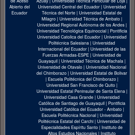
Azuay
|
Universidad Técnica Particular de Loja
|
Universidad Central del Ecuador
|
Universidad
Técnica del Norte
|
Universidad Estatal de
Milagro
|
Universidad Técnica de Ambato
|
Universidad Regional Autónoma de los Andes
|
Universidad Tecnológica Equinoccial
|
Pontificia
Universidad Catolica del Ecuador
|
Universidad
Politécnica Salesiana
|
Universidad
Internacional del Ecuador
|
Universidad de las
Fuerzas Armadas-ESPE
|
Universidad de
Guayaquil
|
Universidad Técnica de Machala
|
Universidad de Otavalo
|
Universidad Nacional
del Chimborazo
|
Universidad Estatal de Bolivar
|
Escuela Politécnica del Chimborazo
|
Universidad San Francisco de Quito
|
Universidad Estatal Peninsular de Santa Elena
|
Universidad Casa Grande
|
Universidad
Católica de Santiago de Guayaquil
|
Pontificia
Universidad Católica del Ecuador - Ambato
|
Escuela Politécnica Nacional
|
Universidad
Politécnica Estatal del Carchi
|
Universidad de
Especialidades Espíritu Santo
|
Instituto de
Altos Estudios Nacionales
|
Instituto