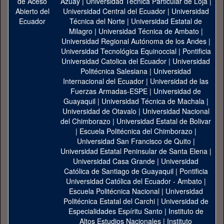
Azuay
|
Universidad Técnica Particular de Loja
|
Universidad Central del Ecuador
|
Universidad
Técnica del Norte
|
Universidad Estatal de
Milagro
|
Universidad Técnica de Ambato
|
Universidad Regional Autónoma de los Andes
|
Universidad Tecnológica Equinoccial
|
Pontificia
Universidad Catolica del Ecuador
|
Universidad
Politécnica Salesiana
|
Universidad
Internacional del Ecuador
|
Universidad de las
Fuerzas Armadas-ESPE
|
Universidad de
Guayaquil
|
Universidad Técnica de Machala
|
Universidad de Otavalo
|
Universidad Nacional
del Chimborazo
|
Universidad Estatal de Bolivar
|
Escuela Politécnica del Chimborazo
|
Universidad San Francisco de Quito
|
Universidad Estatal Peninsular de Santa Elena
|
Universidad Casa Grande
|
Universidad
Católica de Santiago de Guayaquil
|
Pontificia
Universidad Católica del Ecuador - Ambato
|
Escuela Politécnica Nacional
|
Universidad
Politécnica Estatal del Carchi
|
Universidad de
Especialidades Espíritu Santo
|
Instituto de
Altos Estudios Nacionales
|
Instituto