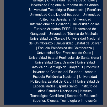
Milagro
|
Universidad Técnica de Ambato
|
Universidad Regional Autónoma de los Andes
|
Universidad Tecnológica Equinoccial
|
Pontificia
Universidad Catolica del Ecuador
|
Universidad
Politécnica Salesiana
|
Universidad
Internacional del Ecuador
|
Universidad de las
Fuerzas Armadas-ESPE
|
Universidad de
Guayaquil
|
Universidad Técnica de Machala
|
Universidad de Otavalo
|
Universidad Nacional
del Chimborazo
|
Universidad Estatal de Bolivar
|
Escuela Politécnica del Chimborazo
|
Universidad San Francisco de Quito
|
Universidad Estatal Peninsular de Santa Elena
|
Universidad Casa Grande
|
Universidad
Católica de Santiago de Guayaquil
|
Pontificia
Universidad Católica del Ecuador - Ambato
|
Escuela Politécnica Nacional
|
Universidad
Politécnica Estatal del Carchi
|
Universidad de
Especialidades Espíritu Santo
|
Instituto de
Altos Estudios Nacionales
|
Instituto
Tecnológico Cordillera
|
Secretaría Educación
Superior, Ciencia, Tecnología e Innovación