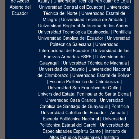
Azuay
|
Universidad Técnica Particular de Loja
|
Universidad Central del Ecuador
|
Universidad
Técnica del Norte
|
Universidad Estatal de
Milagro
|
Universidad Técnica de Ambato
|
Universidad Regional Autónoma de los Andes
|
Universidad Tecnológica Equinoccial
|
Pontificia
Universidad Catolica del Ecuador
|
Universidad
Politécnica Salesiana
|
Universidad
Internacional del Ecuador
|
Universidad de las
Fuerzas Armadas-ESPE
|
Universidad de
Guayaquil
|
Universidad Técnica de Machala
|
Universidad de Otavalo
|
Universidad Nacional
del Chimborazo
|
Universidad Estatal de Bolivar
|
Escuela Politécnica del Chimborazo
|
Universidad San Francisco de Quito
|
Universidad Estatal Peninsular de Santa Elena
|
Universidad Casa Grande
|
Universidad
Católica de Santiago de Guayaquil
|
Pontificia
Universidad Católica del Ecuador - Ambato
|
Escuela Politécnica Nacional
|
Universidad
Politécnica Estatal del Carchi
|
Universidad de
Especialidades Espíritu Santo
|
Instituto de
Altos Estudios Nacionales
|
Instituto