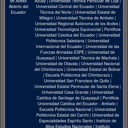
Azuay
|
Universidad Técnica Particular de Loja
|
Universidad Central del Ecuador
|
Universidad
Técnica del Norte
|
Universidad Estatal de
Milagro
|
Universidad Técnica de Ambato
|
Universidad Regional Autónoma de los Andes
|
Universidad Tecnológica Equinoccial
|
Pontificia
Universidad Catolica del Ecuador
|
Universidad
Politécnica Salesiana
|
Universidad
Internacional del Ecuador
|
Universidad de las
Fuerzas Armadas-ESPE
|
Universidad de
Guayaquil
|
Universidad Técnica de Machala
|
Universidad de Otavalo
|
Universidad Nacional
del Chimborazo
|
Universidad Estatal de Bolivar
|
Escuela Politécnica del Chimborazo
|
Universidad San Francisco de Quito
|
Universidad Estatal Peninsular de Santa Elena
|
Universidad Casa Grande
|
Universidad
Católica de Santiago de Guayaquil
|
Pontificia
Universidad Católica del Ecuador - Ambato
|
Escuela Politécnica Nacional
|
Universidad
Politécnica Estatal del Carchi
|
Universidad de
Especialidades Espíritu Santo
|
Instituto de
Altos Estudios Nacionales
|
Instituto