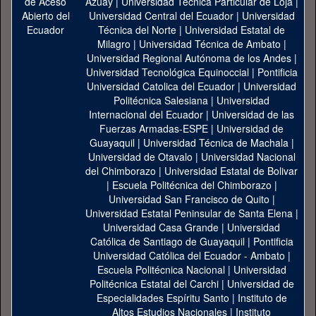
Azuay
|
Universidad Técnica Particular de Loja
|
Universidad Central del Ecuador
|
Universidad
Técnica del Norte
|
Universidad Estatal de
Milagro
|
Universidad Técnica de Ambato
|
Universidad Regional Autónoma de los Andes
|
Universidad Tecnológica Equinoccial
|
Pontificia
Universidad Catolica del Ecuador
|
Universidad
Politécnica Salesiana
|
Universidad
Internacional del Ecuador
|
Universidad de las
Fuerzas Armadas-ESPE
|
Universidad de
Guayaquil
|
Universidad Técnica de Machala
|
Universidad de Otavalo
|
Universidad Nacional
del Chimborazo
|
Universidad Estatal de Bolivar
|
Escuela Politécnica del Chimborazo
|
Universidad San Francisco de Quito
|
Universidad Estatal Peninsular de Santa Elena
|
Universidad Casa Grande
|
Universidad
Católica de Santiago de Guayaquil
|
Pontificia
Universidad Católica del Ecuador - Ambato
|
Escuela Politécnica Nacional
|
Universidad
Politécnica Estatal del Carchi
|
Universidad de
Especialidades Espíritu Santo
|
Instituto de
Altos Estudios Nacionales
|
Instituto