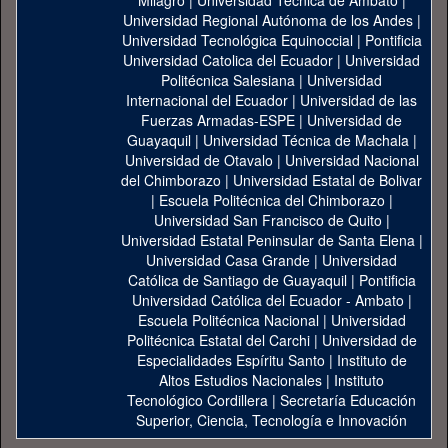
Milagro
|
Universidad Técnica de Ambato
|
Universidad Regional Autónoma de los Andes
|
Universidad Tecnológica Equinoccial
|
Pontificia
Universidad Catolica del Ecuador
|
Universidad
Politécnica Salesiana
|
Universidad
Internacional del Ecuador
|
Universidad de las
Fuerzas Armadas-ESPE
|
Universidad de
Guayaquil
|
Universidad Técnica de Machala
|
Universidad de Otavalo
|
Universidad Nacional
del Chimborazo
|
Universidad Estatal de Bolivar
|
Escuela Politécnica del Chimborazo
|
Universidad San Francisco de Quito
|
Universidad Estatal Peninsular de Santa Elena
|
Universidad Casa Grande
|
Universidad
Católica de Santiago de Guayaquil
|
Pontificia
Universidad Católica del Ecuador - Ambato
|
Escuela Politécnica Nacional
|
Universidad
Politécnica Estatal del Carchi
|
Universidad de
Especialidades Espíritu Santo
|
Instituto de
Altos Estudios Nacionales
|
Instituto
Tecnológico Cordillera
|
Secretaría Educación
Superior, Ciencia, Tecnología e Innovación