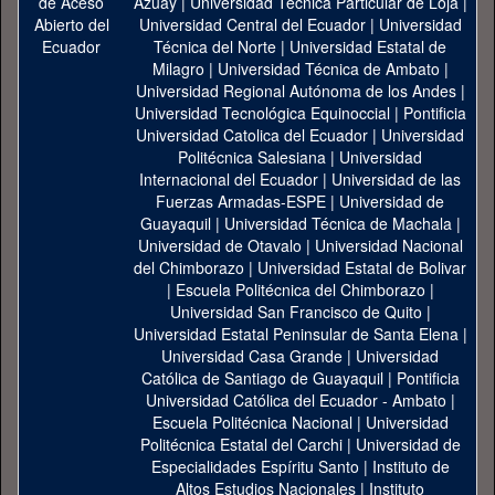
Azuay
|
Universidad Técnica Particular de Loja
|
Universidad Central del Ecuador
|
Universidad
Técnica del Norte
|
Universidad Estatal de
Milagro
|
Universidad Técnica de Ambato
|
Universidad Regional Autónoma de los Andes
|
Universidad Tecnológica Equinoccial
|
Pontificia
Universidad Catolica del Ecuador
|
Universidad
Politécnica Salesiana
|
Universidad
Internacional del Ecuador
|
Universidad de las
Fuerzas Armadas-ESPE
|
Universidad de
Guayaquil
|
Universidad Técnica de Machala
|
Universidad de Otavalo
|
Universidad Nacional
del Chimborazo
|
Universidad Estatal de Bolivar
|
Escuela Politécnica del Chimborazo
|
Universidad San Francisco de Quito
|
Universidad Estatal Peninsular de Santa Elena
|
Universidad Casa Grande
|
Universidad
Católica de Santiago de Guayaquil
|
Pontificia
Universidad Católica del Ecuador - Ambato
|
Escuela Politécnica Nacional
|
Universidad
Politécnica Estatal del Carchi
|
Universidad de
Especialidades Espíritu Santo
|
Instituto de
Altos Estudios Nacionales
|
Instituto