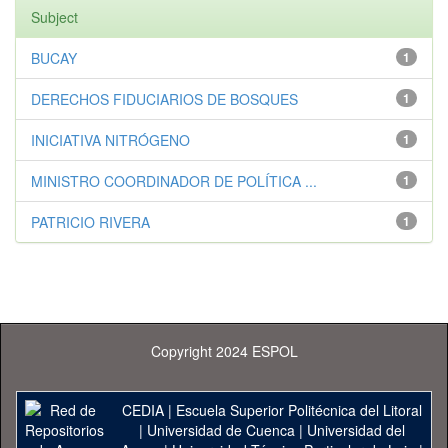
Subject
BUCAY
1
DERECHOS FIDUCIARIOS DE BOSQUES
1
INICIATIVA NITRÓGENO
1
MINISTRO COORDINADOR DE POLÍTICA ...
1
PATRICIO RIVERA
1
Copyright 2024 ESPOL
CEDIA
|
Escuela Superior Politécnica del Litoral
|
Universidad de Cuenca
|
Universidad del