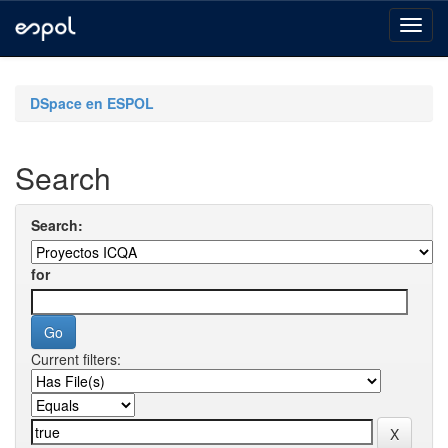
Skip
navigation
DSpace en ESPOL
Search
Search:
for
Current filters: