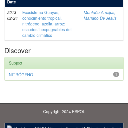
Date
2013-
Ecosistema Guayas,
Montaño Armijos,
02-24
conocimiento tropical,
Mariano De Jesús
nitrógeno, azolla, arroz:
escudos inexpugnables del
cambio climático
Discover
Subject
NITRÓGENO
1
Copyright 2024 ESPOL